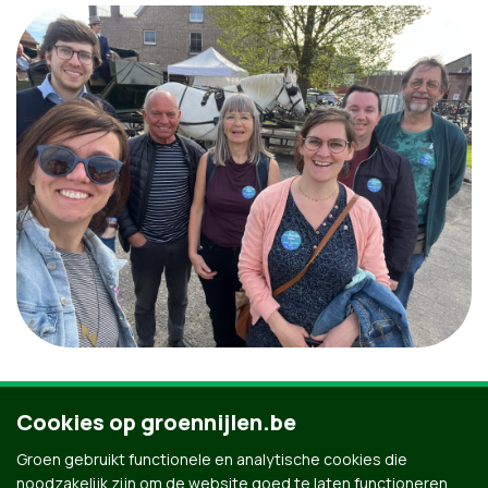
Groen Nijlen laat ook 'zenne kop' zien! Op
maandag 10
Cookies op groennijlen.be
apri
l is het traditiegetrouw de Nijlense jaarmarkt.
Groen gebruikt functionele en analytische cookies die
Wandel je graag samen met ons over de markt? Laat
noodzakelijk zijn om de website goed te laten functioneren.