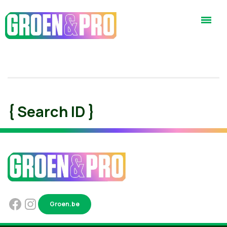
{ Search ID }
Groen.be