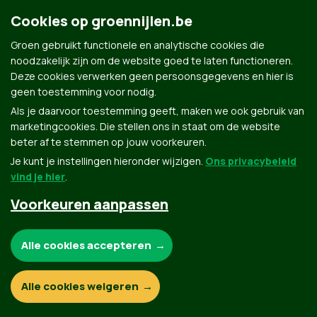
Cookies op groennijlen.be
Contact
Privacybeleid
Groen gebruikt functionele en analytische cookies die
© Copyright Groen 2026 | Gemaakt met
NationBuilder
| Gebouwd door
Tectonica
noodzakelijk zijn om de website goed te laten functioneren.
Deze cookies verwerken geen persoonsgegevens en hier is
geen toestemming voor nodig.
Als je daarvoor toestemming geeft, maken we ook gebruik van
marketingcookies. Die stellen ons in staat om de website
beter af te stemmen op jouw voorkeuren.
Je kunt je instellingen hieronder wijzigen.
Ons privacybeleid
vind je hier
.
Voorkeuren aanpassen
Noodzakelijke cookies:
Alle cookies accepteren
Functionele en analytische cookies:
Alle cookies weigeren