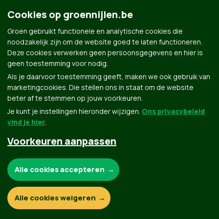
Cookies op groennijlen.be
Groen gebruikt functionele en analytische cookies die
noodzakelijk zijn om de website goed te laten functioneren.
Deze cookies verwerken geen persoonsgegevens en hier is
geen toestemming voor nodig.
Groen.be
Als je daarvoor toestemming geeft, maken we ook gebruik van
marketingcookies. Die stellen ons in staat om de website
beter af te stemmen op jouw voorkeuren.
Je kunt je instellingen hieronder wijzigen.
Ons privacybeleid
Contact
Privacybeleid
vind je hier
.
© Copyright Groen 2026 | Gemaakt met
NationBuilder
| Gebouwd door
Tectonica
Voorkeuren aanpassen
Noodzakelijke cookies:
Alle cookies accepteren
Functionele en analytische cookies:
Alle cookies weigeren